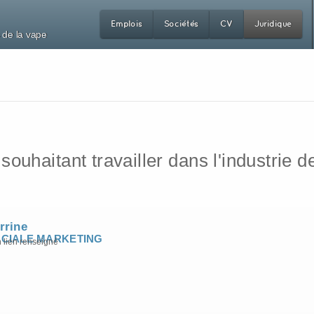
Emplois
Sociétés
CV
Juridique
 de la vape
uhaitant travailler dans l'industrie de
rine
CIALE MARKETING
 lien renseigné