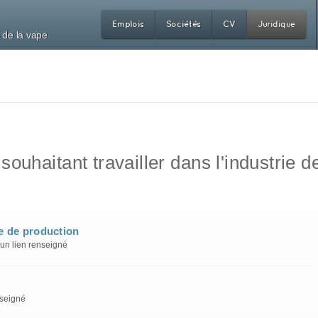
Emplois
Sociétés
CV
Juridique
 de la vape
uhaitant travailler dans l'industrie de
te de production
un lien renseigné
nseigné