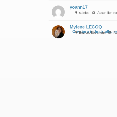
yoann17
saintes
Aucun lien r
Mylene LECOQ
Ouvrière industrielle, 
Beziers-Bédarieux
Au