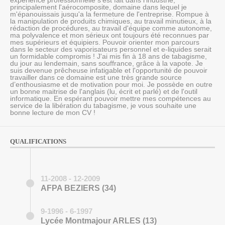
expérience professionnelle s'est fait dans l'industrie,
principalement l'aérocomposite, domaine dans lequel je
m'épanouissais jusqu'a la fermeture de l'entreprise. Rompue à
la manipulation de produits chimiques, au travail minutieux, à la
rédaction de procédures, au travail d'équipe comme autonome,
ma polyvalence et mon sérieux ont toujours été reconnues par
mes supérieurs et équipiers. Pouvoir orienter mon parcours
dans le secteur des vaporisateurs personnel et e-liquides serait
un formidable compromis ! J'ai mis fin à 18 ans de tabagisme,
du jour au lendemain, sans souffrance, grâce à la vapote. Je
suis devenue prêcheuse infatigable et l'opportunité de pouvoir
travailler dans ce domaine est une très grande source
d’enthousiasme et de motivation pour moi. Je possède en outre
un bonne maitrise de l'anglais (lu, écrit et parlé) et de l'outil
informatique. En espérant pouvoir mettre mes compétences au
service de la libération du tabagisme, je vous souhaite une
bonne lecture de mon CV !
QUALIFICATIONS
11-2008 - 12-2009
AFPA BEZIERS (34)
9-1996 - 6-1997
Lycée Montmajour ARLES (13)