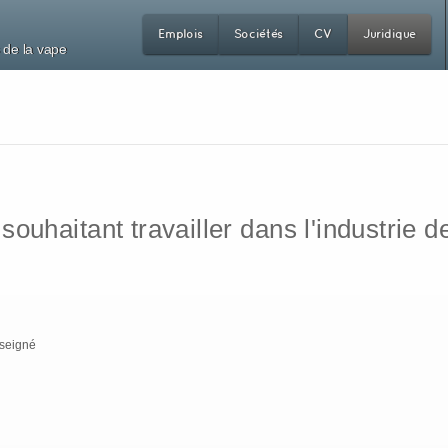
Emplois
Sociétés
CV
Juridique
 de la vape
uhaitant travailler dans l'industrie de
nseigné