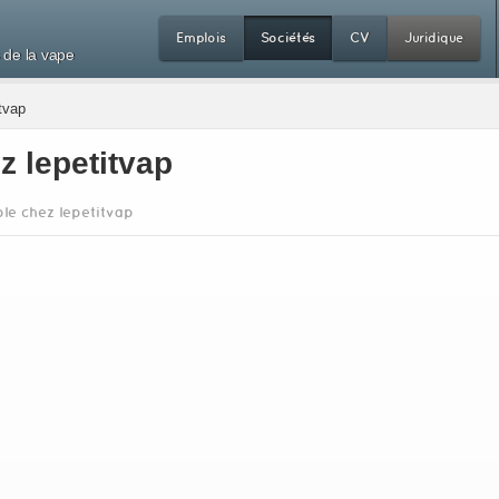
Emplois
Sociétés
CV
Juridique
 de la vape
itvap
z lepetitvap
ble chez lepetitvap