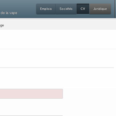
Emplois
Sociétés
CV
Juridique
 de la vape
age