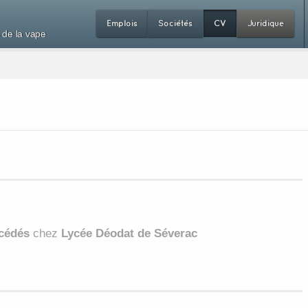
Emplois
Sociétés
CV
Juridique
 de la vape
océdés
chez
Lycée Déodat de Séverac