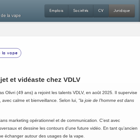
Emplois
Sociétés
CV
Juridique
 de la vape
 la vape
ojet et vidéaste chez VDLV
 Olivri (49 ans) a rejoint les talents VDLV, en août 2025. Il supervise
r, avec calme et bienveillance. Selon lui,
“la joie de l’homme est dans
 plans marketing opérationnel et de communication. C’est avec
ransversaux et dessine les contours d’une future vidéo. En tant qu’ancien
me échanger autour des usages de la vape.