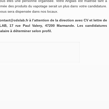
ous êtes une personne organisée. Votre Anglais est maitrisé tant à
firmée des produits du vapotage serait un plus dans votre candidature.
ls vous sera dispensée dans nos locaux.
ntact@cdslab.fr à l’attention de la direction avec CV et lettre de
 LAB, 17 rue Paul Valery, 47200 Marmande. Les candidatures
laire à déterminer selon profil.